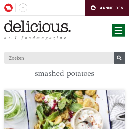
AANMELDEN
nr.1 foodmagazine
smashed potatoes