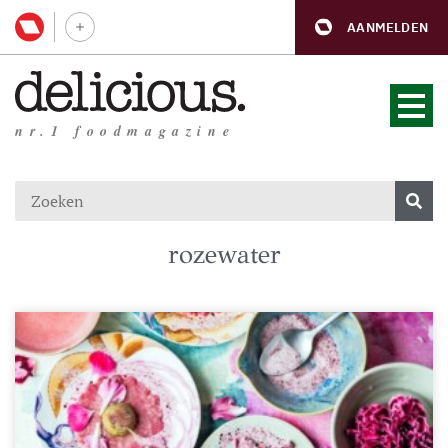
AANMELDEN
nr.1 foodmagazine
rozewater