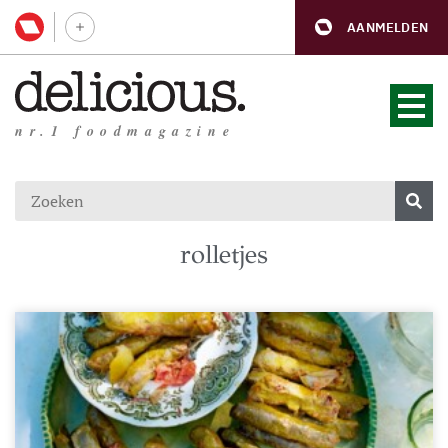
AANMELDEN
nr.1 foodmagazine
rolletjes