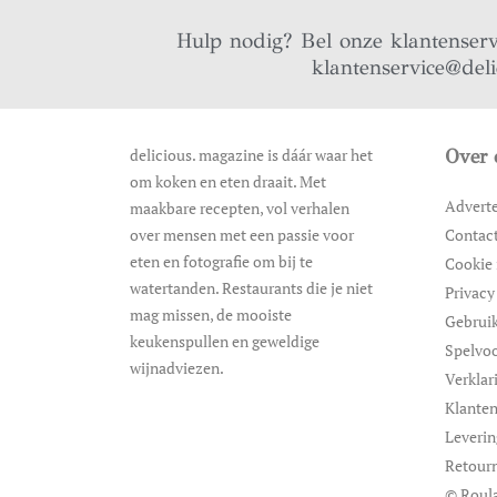
Hulp nodig? Bel onze klantenser
klantenservice@del
delicious. magazine is dáár waar het
Over 
om koken en eten draait. Met
Advert
maakbare recepten, vol verhalen
over mensen met een passie voor
Contac
eten en fotografie om bij te
Cookie 
watertanden. Restaurants die je niet
Privacy
mag missen, de mooiste
Gebrui
keukenspullen en geweldige
Spelvo
wijnadviezen.
Verklar
Klanten
Leveri
Retour
© Roula