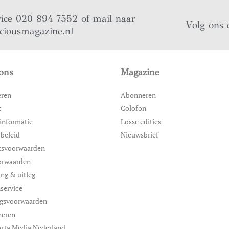
vice 020 894 7552 of mail naar
Volg ons 
iciousmagazine.nl
ons
Magazine
eren
Abonneren
t
Colofon
informatie
Losse edities
 beleid
Nieuwsbrief
ksvoorwaarden
orwaarden
ing & uitleg
service
ngsvoorwaarden
neren
rta Media Nederland