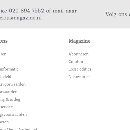
vice 020 894 7552 of mail naar
Volg ons 
iciousmagazine.nl
ons
Magazine
eren
Abonneren
t
Colofon
informatie
Losse edities
 beleid
Nieuwsbrief
ksvoorwaarden
orwaarden
ing & uitleg
service
ngsvoorwaarden
neren
rta Media Nederland