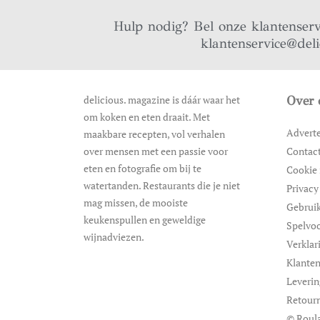
Hulp nodig? Bel onze klantenser
klantenservice@del
delicious. magazine is dáár waar het
Over 
om koken en eten draait. Met
Advert
maakbare recepten, vol verhalen
over mensen met een passie voor
Contac
eten en fotografie om bij te
Cookie 
watertanden. Restaurants die je niet
Privacy
mag missen, de mooiste
Gebrui
keukenspullen en geweldige
Spelvo
wijnadviezen.
Verklar
Klanten
Leveri
Retour
© Roula