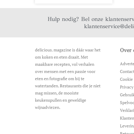
Hulp nodig? Bel onze klantenser
klantenservice@del
delicious. magazine is dáár waar het
Over 
om koken en eten draait. Met
Advert
maakbare recepten, vol verhalen
over mensen met een passie voor
Contac
eten en fotografie om bij te
Cookie 
watertanden. Restaurants die je niet
Privacy
mag missen, de mooiste
Gebrui
keukenspullen en geweldige
Spelvo
wijnadviezen.
Verklar
Klanten
Leveri
Retour