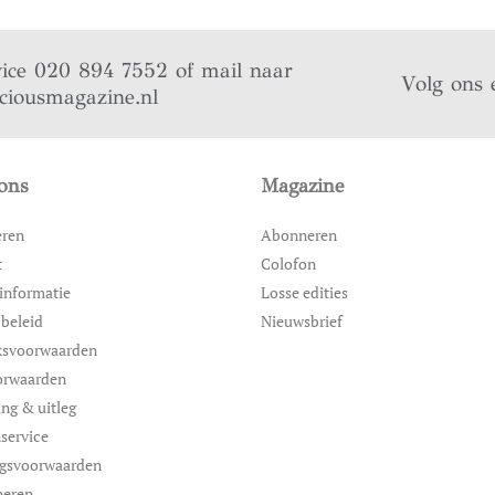
vice 020 894 7552 of mail naar
Volg ons 
iciousmagazine.nl
ons
Magazine
eren
Abonneren
t
Colofon
informatie
Losse edities
 beleid
Nieuwsbrief
ksvoorwaarden
orwaarden
ing & uitleg
service
ngsvoorwaarden
neren