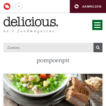
AANMELDEN
nr.1 foodmagazine
pompoenpit