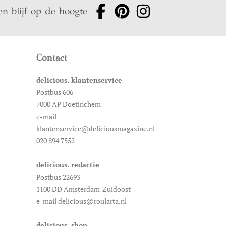
en blijf op de hoogte
Contact
delicious. klantenservice
Postbus 606
7000 AP Doetinchem
e-mail
klantenservice@deliciousmagazine.nl
020 894 7552
delicious. redactie
Postbus 22693
1100 DD Amsterdam-Zuidoost
e-mail delicious@roularta.nl
delicious. shop