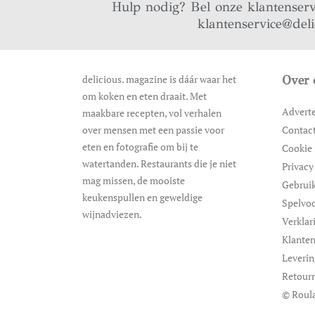
Hulp nodig? Bel onze klantenser
klantenservice@del
delicious. magazine is dáár waar het
Over 
om koken en eten draait. Met
Advert
maakbare recepten, vol verhalen
over mensen met een passie voor
Contac
eten en fotografie om bij te
Cookie 
watertanden. Restaurants die je niet
Privacy
mag missen, de mooiste
Gebrui
keukenspullen en geweldige
Spelvo
wijnadviezen.
Verklar
Klanten
Leveri
Retour
© Roula