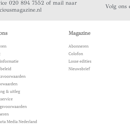
vice 020 894 7552 of mail naar
Volg ons 
iciousmagazine.nl
ons
Magazine
eren
Abonneren
t
Colofon
informatie
Losse edities
 beleid
Nieuwsbrief
ksvoorwaarden
orwaarden
ing & uitleg
service
ngsvoorwaarden
neren
rta Media Nederland