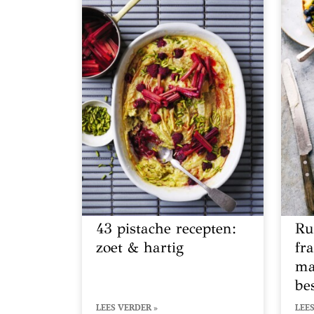
43 pistache recepten:
Ru
zoet & hartig
fr
ma
be
LEES VERDER »
LEES