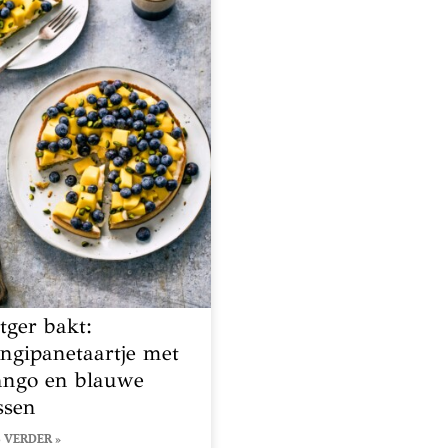
tger bakt:
angipanetaartje met
ngo en blauwe
ssen
 VERDER »