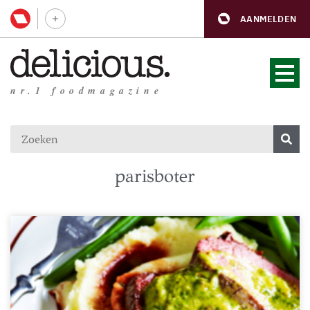
AANMELDEN
nr.1 foodmagazine
parisboter