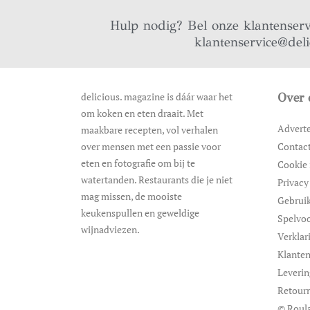
Hulp nodig? Bel onze klantenser
klantenservice@del
delicious. magazine is dáár waar het
Over 
om koken en eten draait. Met
Advert
maakbare recepten, vol verhalen
over mensen met een passie voor
Contac
eten en fotografie om bij te
Cookie 
watertanden. Restaurants die je niet
Privacy
mag missen, de mooiste
Gebrui
keukenspullen en geweldige
Spelvo
wijnadviezen.
Verklar
Klanten
Leveri
Retour
© Roula