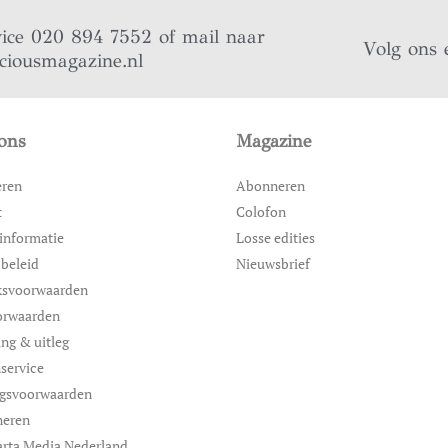
vice 020 894 7552 of mail naar
Volg ons 
iciousmagazine.nl
ons
Magazine
eren
Abonneren
t
Colofon
informatie
Losse edities
 beleid
Nieuwsbrief
ksvoorwaarden
orwaarden
ing & uitleg
service
ngsvoorwaarden
neren
rta Media Nederland