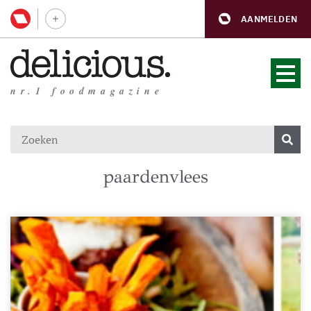
AANMELDEN
nr.1 foodmagazine
paardenvlees