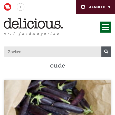
AANMELDEN
nr.1 foodmagazine
oude