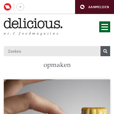
AANMELDEN
nr.1 foodmagazine
opmaken