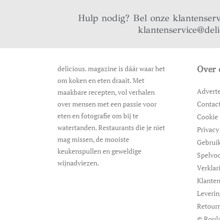
Hulp nodig? Bel onze klantenser
klantenservice@del
delicious. magazine is dáár waar het
Over 
om koken en eten draait. Met
Advert
maakbare recepten, vol verhalen
over mensen met een passie voor
Contac
eten en fotografie om bij te
Cookie 
watertanden. Restaurants die je niet
Privacy
mag missen, de mooiste
Gebrui
keukenspullen en geweldige
Spelvo
wijnadviezen.
Verklar
Klanten
Leveri
Retour
© Roula