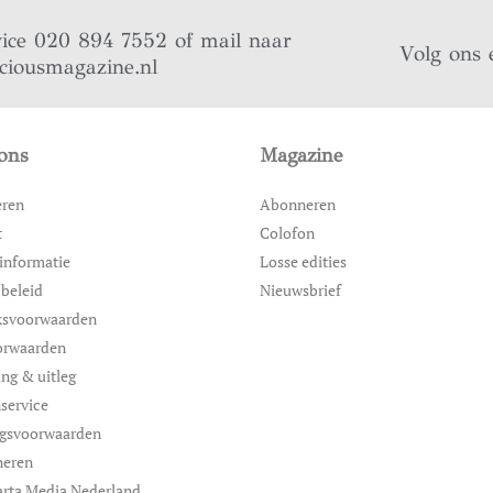
vice 020 894 7552 of mail naar
Volg ons 
iciousmagazine.nl
ons
Magazine
eren
Abonneren
t
Colofon
informatie
Losse edities
 beleid
Nieuwsbrief
ksvoorwaarden
orwaarden
ing & uitleg
service
ngsvoorwaarden
neren
rta Media Nederland