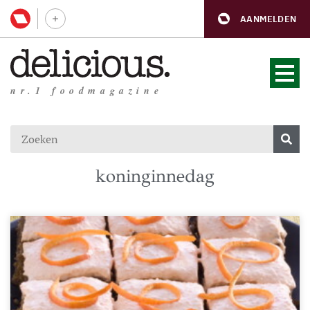
AANMELDEN
nr.1 foodmagazine
koninginnedag