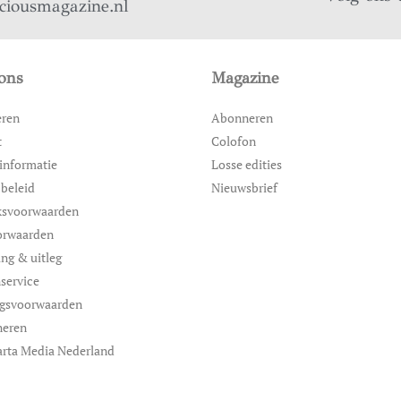
iciousmagazine.nl
ons
Magazine
eren
Abonneren
t
Colofon
informatie
Losse edities
 beleid
Nieuwsbrief
ksvoorwaarden
orwaarden
ing & uitleg
service
ngsvoorwaarden
neren
rta Media Nederland