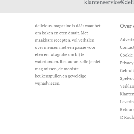
klantenservice@del
delicious. magazine is dáár waar het
Over 
om koken en eten draait. Met
Advert
maakbare recepten, vol verhalen
over mensen met een passie voor
Contac
eten en fotografie om bij te
Cookie 
watertanden. Restaurants die je niet
Privacy
mag missen, de mooiste
Gebrui
keukenspullen en geweldige
Spelvo
wijnadviezen.
Verklar
Klanten
Leveri
Retour
© Roula