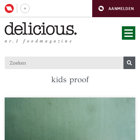
AANMELDEN
nr.1 foodmagazine
kids proof