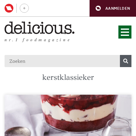
AANMELDEN
nr.1 foodmagazine
kerstklassieker