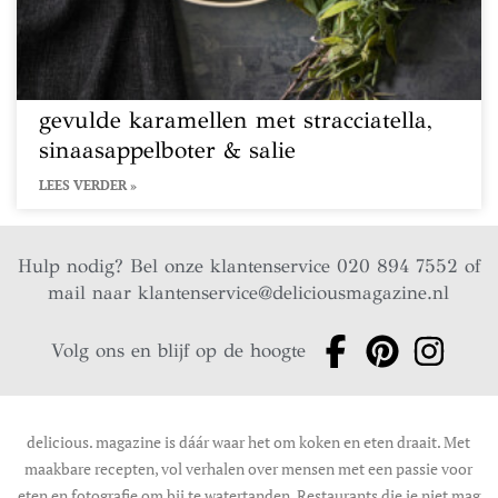
gevulde karamellen met stracciatella,
sinaasappelboter & salie
LEES VERDER »
Hulp nodig? Bel onze klantenservice 020 894 7552 of
mail naar
klantenservice@deliciousmagazine.nl
Volg ons en blijf op de hoogte
delicious. magazine is dáár waar het om koken en eten draait. Met
maakbare recepten, vol verhalen over mensen met een passie voor
eten en fotografie om bij te watertanden. Restaurants die je niet mag