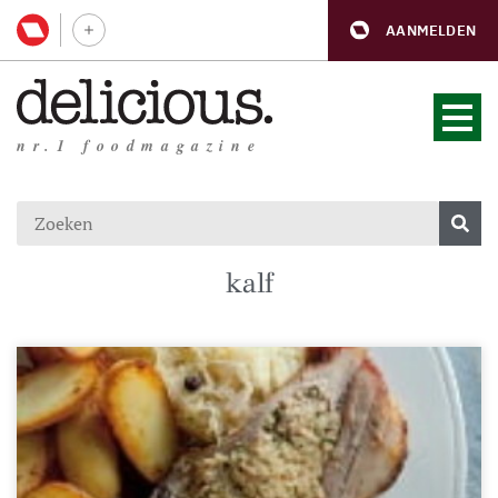
AANMELDEN
nr.1 foodmagazine
kalf