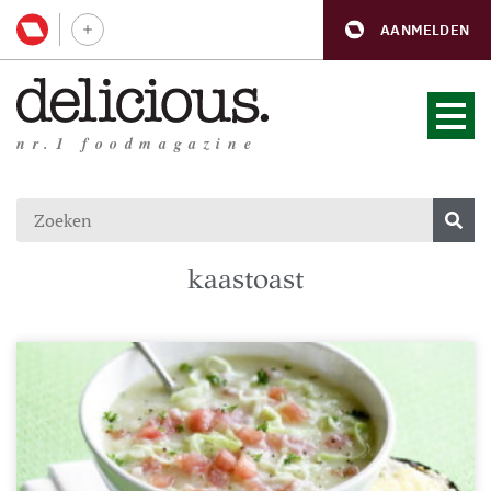
AANMELDEN
nr.1 foodmagazine
kaastoast