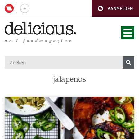
AANMELDEN
nr.1 foodmagazine
jalapenos