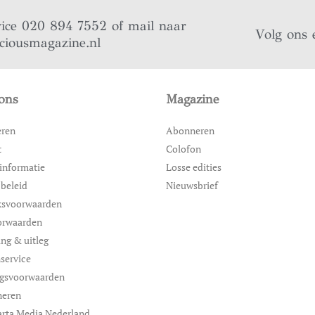
vice 020 894 7552 of mail naar
Volg ons 
iciousmagazine.nl
ons
Magazine
eren
Abonneren
t
Colofon
informatie
Losse edities
 beleid
Nieuwsbrief
ksvoorwaarden
orwaarden
ing & uitleg
service
ngsvoorwaarden
neren
rta Media Nederland