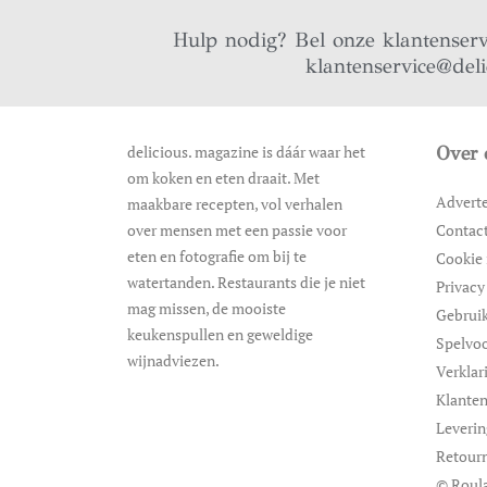
Hulp nodig? Bel onze klantenser
klantenservice@del
delicious. magazine is dáár waar het
Over 
om koken en eten draait. Met
Advert
maakbare recepten, vol verhalen
over mensen met een passie voor
Contac
eten en fotografie om bij te
Cookie 
watertanden. Restaurants die je niet
Privacy
mag missen, de mooiste
Gebrui
keukenspullen en geweldige
Spelvo
wijnadviezen.
Verklar
Klanten
Leveri
Retour
© Roula