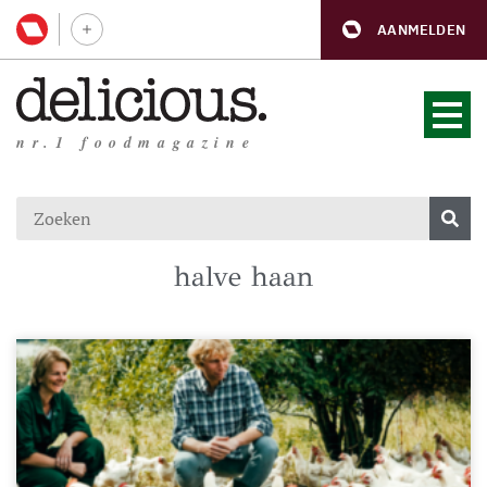
AANMELDEN
nr.1 foodmagazine
halve haan