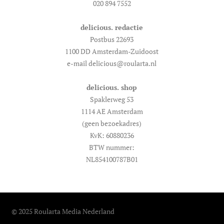
020 894 7552
delicious. redactie
Postbus 22693
1100 DD Amsterdam-Zuidoost
e-mail delicious@roularta.nl
delicious. shop
Spaklerweg 53
1114 AE Amsterdam
(geen bezoekadres)
KvK: 60880236
BTW nummer:
NL854100787B01
© 2025 Roularta Media Nederland