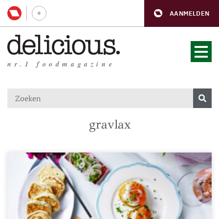
AANMELDEN
nr.1 foodmagazine
gravlax