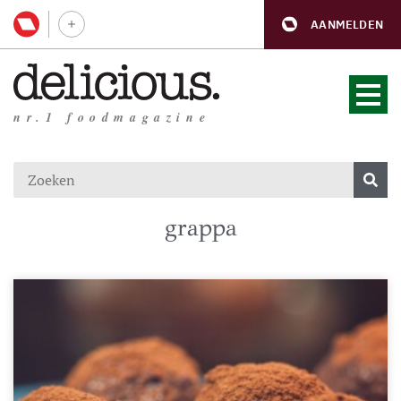
AANMELDEN
nr.1 foodmagazine
grappa