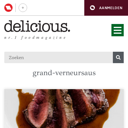
AANMELDEN
nr.1 foodmagazine
grand-verneursaus