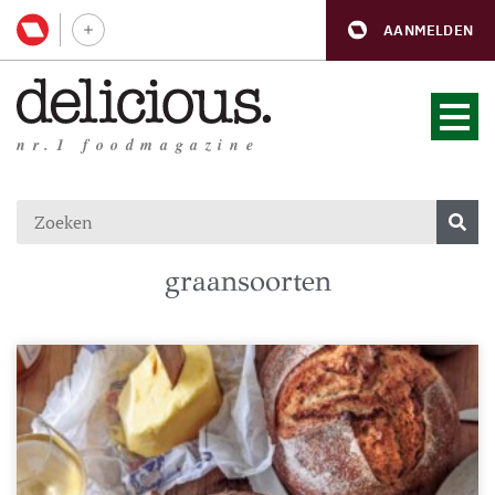
AANMELDEN
nr.1 foodmagazine
graansoorten