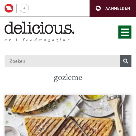
AANMELDEN
nr.1 foodmagazine
gozleme