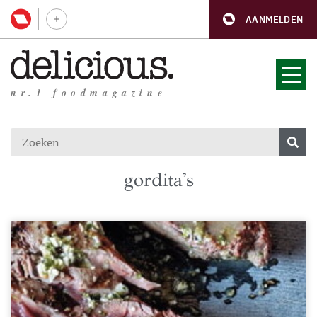
AANMELDEN
nr.1 foodmagazine
gordita's