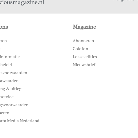
iciousmagazine.nl
ons
Magazine
eren
Abonneren
t
Colofon
informatie
Losse edities
 beleid
Nieuwsbrief
ksvoorwaarden
orwaarden
ing & uitleg
service
ngsvoorwaarden
neren
rta Media Nederland