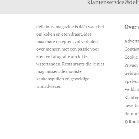
klantenservice@del
delicious. magazine is dáár waar het
Over 
om koken en eten draait. Met
Advert
maakbare recepten, vol verhalen
over mensen met een passie voor
Contac
eten en fotografie om bij te
Cookie 
watertanden. Restaurants die je niet
Privacy
mag missen, de mooiste
Gebrui
keukenspullen en geweldige
Spelvo
wijnadviezen.
Verklar
Klanten
Leveri
Retour
© Roula