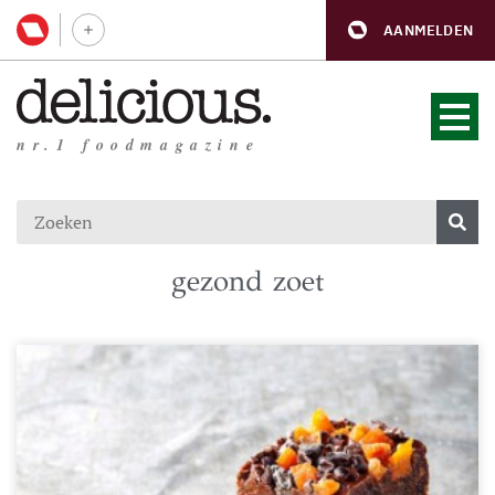
AANMELDEN
nr.1 foodmagazine
gezond zoet