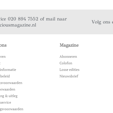
vice 020 894 7552 of mail naar
Volg ons 
iciousmagazine.nl
ons
Magazine
eren
Abonneren
t
Colofon
informatie
Losse edities
 beleid
Nieuwsbrief
ksvoorwaarden
orwaarden
ing & uitleg
service
ngsvoorwaarden