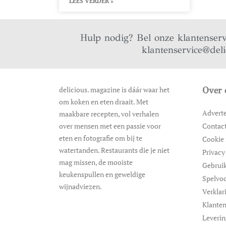
LEES VERDER »
Hulp nodig? Bel onze klantenser
klantenservice@del
delicious. magazine is dáár waar het
Over 
om koken en eten draait. Met
Advert
maakbare recepten, vol verhalen
over mensen met een passie voor
Contac
eten en fotografie om bij te
Cookie 
watertanden. Restaurants die je niet
Privacy
mag missen, de mooiste
Gebrui
keukenspullen en geweldige
Spelvo
wijnadviezen.
Verklar
Klanten
Leveri