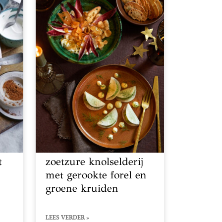
t
zoetzure knolselderij
met gerookte forel en
groene kruiden
LEES VERDER »