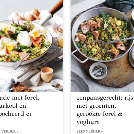
lade met forel,
eenpansgerecht: rijs
urkool en
met groenten,
pocheerd ei
gerookte forel &
yoghurt
 VERDER »
LEES VERDER »