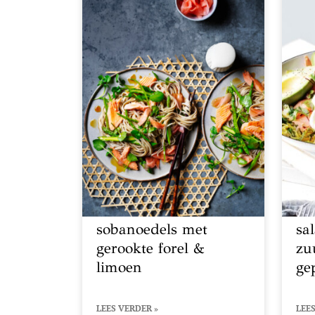
sobanoedels met
sa
gerookte forel &
zu
limoen
ge
LEES VERDER »
LEES