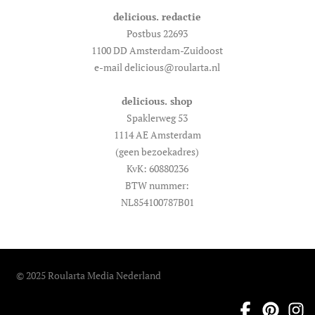
delicious. redactie
Postbus 22693
1100 DD Amsterdam-Zuidoost
e-mail delicious@roularta.nl
delicious. shop
Spaklerweg 53
1114 AE Amsterdam
(geen bezoekadres)
KvK: 60880236
BTW nummer:
NL854100787B01
© 2025 Roularta Media Nederland