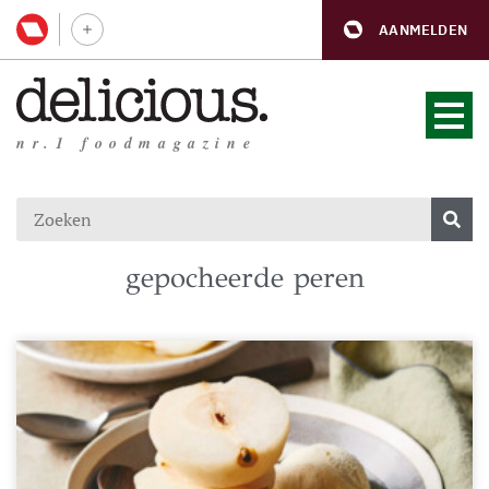
AANMELDEN
nr.1 foodmagazine
gepocheerde peren