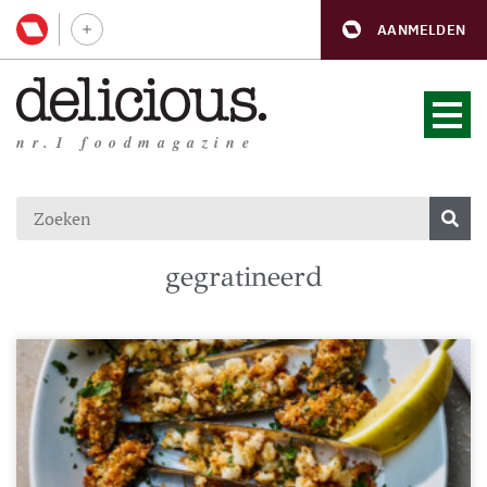
AANMELDEN
nr.1 foodmagazine
gegratineerd