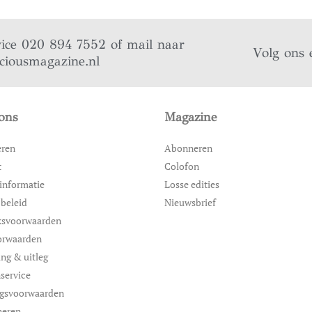
vice 020 894 7552 of mail naar
Volg ons 
iciousmagazine.nl
ons
Magazine
eren
Abonneren
t
Colofon
informatie
Losse edities
 beleid
Nieuwsbrief
ksvoorwaarden
orwaarden
ing & uitleg
service
ngsvoorwaarden
neren