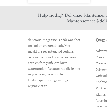
Hulp nodig? Bel onze klantenser
klantenservice@del
delicious. magazine is dáár waar het
Over 
om koken en eten draait. Met
Advert
maakbare recepten, vol verhalen
over mensen met een passie voor
Contac
eten en fotografie om bij te
Cookie 
watertanden. Restaurants die je niet
Privacy
mag missen, de mooiste
Gebrui
keukenspullen en geweldige
Spelvo
wijnadviezen.
Verklar
Klanten
Leveri
Retour