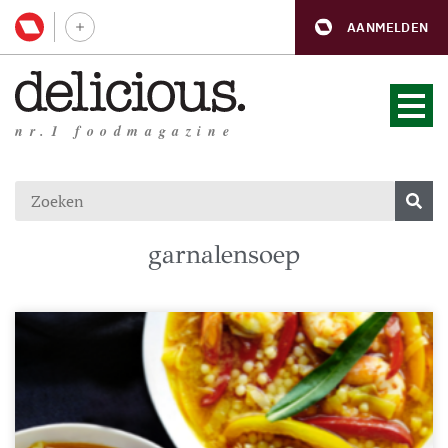
AANMELDEN
nr.1 foodmagazine
garnalensoep