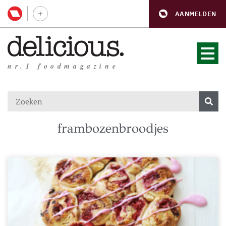
AANMELDEN
nr.1 foodmagazine
frambozenbroodjes