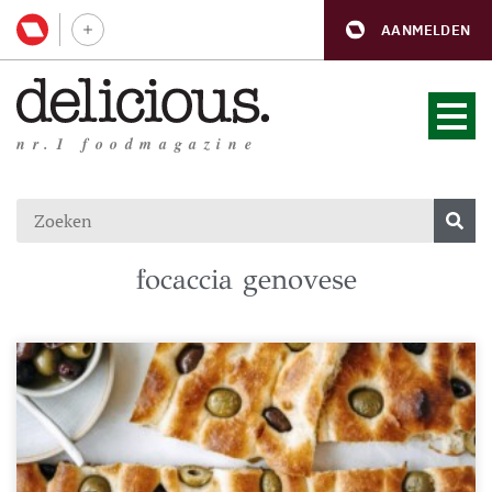
AANMELDEN
nr.1 foodmagazine
focaccia genovese