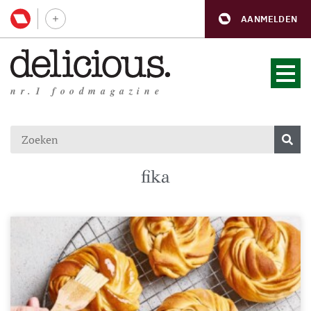
AANMELDEN
nr.1 foodmagazine
fika