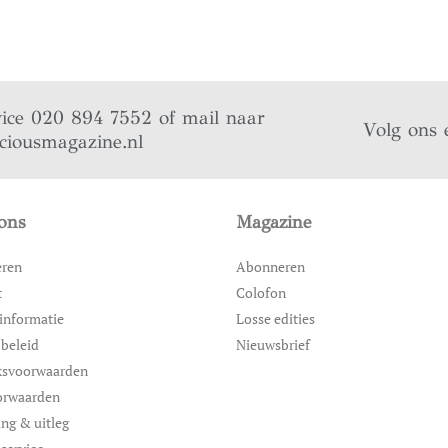
vice 020 894 7552 of mail naar
Volg ons 
iciousmagazine.nl
ons
Magazine
eren
Abonneren
t
Colofon
informatie
Losse edities
 beleid
Nieuwsbrief
ksvoorwaarden
orwaarden
ing & uitleg