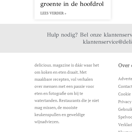
groente in de hoofdrol
LEES VERDER »
Hulp nodig? Bel onze klantenser
klantenservice@del
delicious. magazine is dáár waar het
Over 
om koken en eten draait. Met
Advert
maakbare recepten, vol verhalen
over mensen met een passie voor
Contac
eten en fotografie om bij te
Cookie 
watertanden. Restaurants die je niet
Privacy
mag missen, de mooiste
Gebrui
keukenspullen en geweldige
Spelvo
wijnadviezen.
Verklar