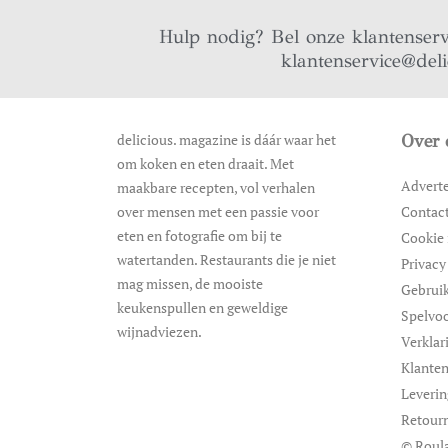
Hulp nodig? Bel onze klantenser
klantenservice@del
delicious. magazine is dáár waar het
Over 
om koken en eten draait. Met
Advert
maakbare recepten, vol verhalen
over mensen met een passie voor
Contac
eten en fotografie om bij te
Cookie 
watertanden. Restaurants die je niet
Privacy
mag missen, de mooiste
Gebrui
keukenspullen en geweldige
Spelvo
wijnadviezen.
Verklar
Klanten
Leveri
Retour
© Roula