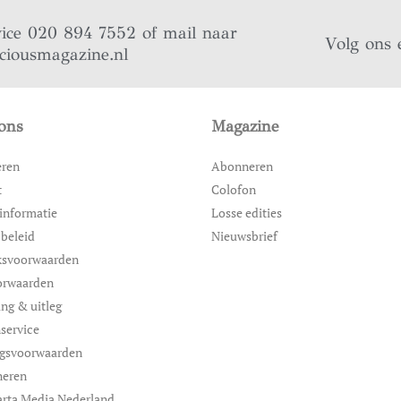
vice 020 894 7552 of mail naar
Volg ons 
iciousmagazine.nl
ons
Magazine
eren
Abonneren
t
Colofon
informatie
Losse edities
 beleid
Nieuwsbrief
ksvoorwaarden
orwaarden
ing & uitleg
service
ngsvoorwaarden
neren
rta Media Nederland