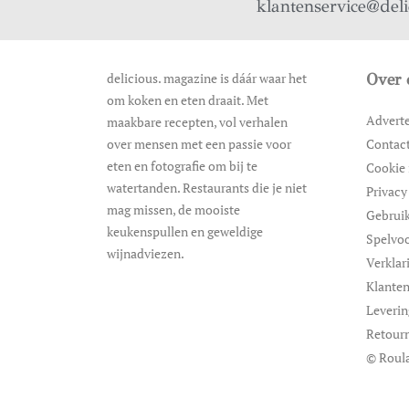
klantenservice@del
delicious. magazine is dáár waar het
Over 
om koken en eten draait. Met
Advert
maakbare recepten, vol verhalen
over mensen met een passie voor
Contac
eten en fotografie om bij te
Cookie 
watertanden. Restaurants die je niet
Privacy
mag missen, de mooiste
Gebrui
keukenspullen en geweldige
Spelvo
wijnadviezen.
Verklar
Klanten
Leveri
Retour
© Roula