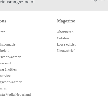
iciousmagazine.nl
ons
Magazine
eren
Abonneren
t
Colofon
informatie
Losse edities
 beleid
Nieuwsbrief
ksvoorwaarden
orwaarden
ing & uitleg
service
ngsvoorwaarden
neren
rta Media Nederland