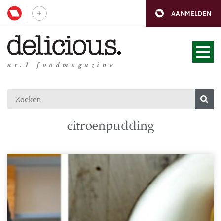
AANMELDEN
nr.1 foodmagazine
citroenpudding