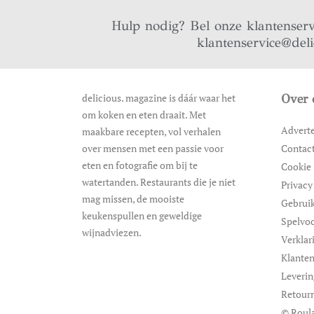
Hulp nodig? Bel onze klantenser
klantenservice@del
delicious. magazine is dáár waar het
Over 
om koken en eten draait. Met
Advert
maakbare recepten, vol verhalen
over mensen met een passie voor
Contac
eten en fotografie om bij te
Cookie 
watertanden. Restaurants die je niet
Privacy
mag missen, de mooiste
Gebrui
keukenspullen en geweldige
Spelvo
wijnadviezen.
Verklar
Klanten
Leveri
Retour
© Roula