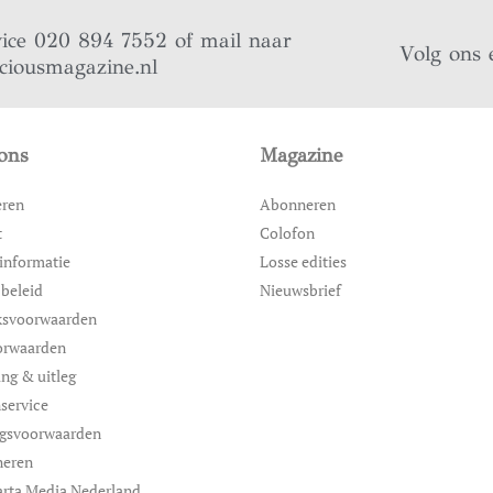
vice 020 894 7552 of mail naar
Volg ons 
iciousmagazine.nl
ons
Magazine
eren
Abonneren
t
Colofon
informatie
Losse edities
 beleid
Nieuwsbrief
ksvoorwaarden
orwaarden
ing & uitleg
service
ngsvoorwaarden
neren
rta Media Nederland