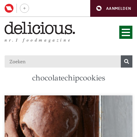
AANMELDEN
nr.1 foodmagazine
chocolatechipcookies