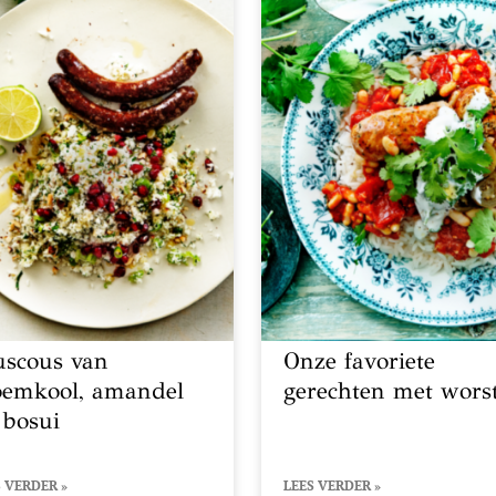
uscous van
Onze favoriete
oemkool, amandel
gerechten met wors
 bosui
 VERDER »
LEES VERDER »