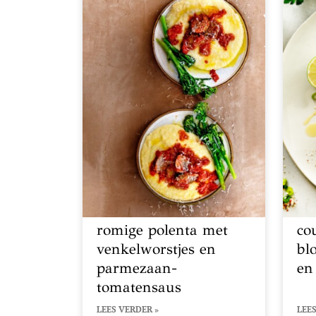
romige polenta met
co
venkelworstjes en
bl
parmezaan-
en
tomatensaus
LEES VERDER »
LEES