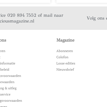
vice 020 894 7552 of mail naar
Volg ons 
iciousmagazine.nl
ons
Magazine
eren
Abonneren
t
Colofon
informatie
Losse edities
 beleid
Nieuwsbrief
ksvoorwaarden
orwaarden
ing & uitleg
service
ngsvoorwaarden
neren