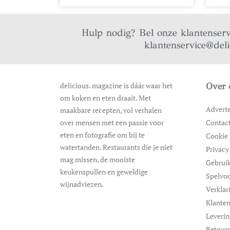
Hulp nodig? Bel onze klantenser
klantenservice@del
delicious. magazine is dáár waar het
Over 
om koken en eten draait. Met
Advert
maakbare recepten, vol verhalen
over mensen met een passie voor
Contac
eten en fotografie om bij te
Cookie 
watertanden. Restaurants die je niet
Privacy
mag missen, de mooiste
Gebrui
keukenspullen en geweldige
Spelvo
wijnadviezen.
Verklar
Klanten
Leveri
Retour