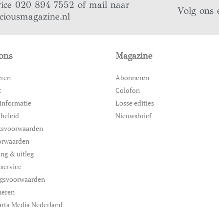
vice 020 894 7552 of mail naar
Volg ons 
iciousmagazine.nl
ons
Magazine
eren
Abonneren
t
Colofon
informatie
Losse edities
 beleid
Nieuwsbrief
ksvoorwaarden
orwaarden
ing & uitleg
service
ngsvoorwaarden
neren
rta Media Nederland