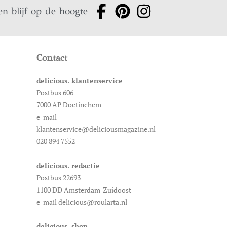
en blijf op de hoogte
Contact
delicious. klantenservice
Postbus 606
7000 AP Doetinchem
e-mail
klantenservice@deliciousmagazine.nl
020 894 7552
delicious. redactie
Postbus 22693
1100 DD Amsterdam-Zuidoost
e-mail delicious@roularta.nl
delicious. shop