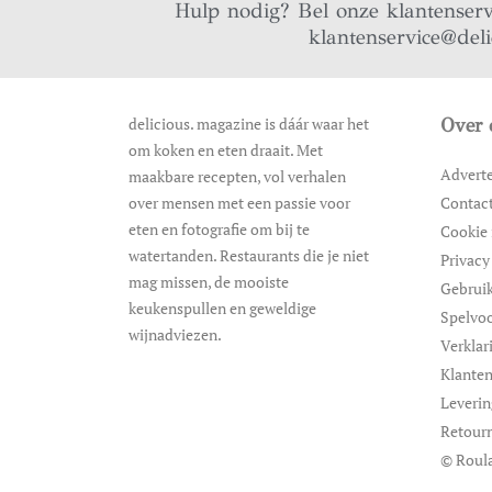
Hulp nodig? Bel onze klantenser
klantenservice@del
delicious. magazine is dáár waar het
Over 
om koken en eten draait. Met
Advert
maakbare recepten, vol verhalen
over mensen met een passie voor
Contac
eten en fotografie om bij te
Cookie 
watertanden. Restaurants die je niet
Privacy
mag missen, de mooiste
Gebrui
keukenspullen en geweldige
Spelvo
wijnadviezen.
Verklar
Klanten
Leveri
Retour
© Roula