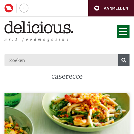
AANMELDEN
nr.1 foodmagazine
caserecce